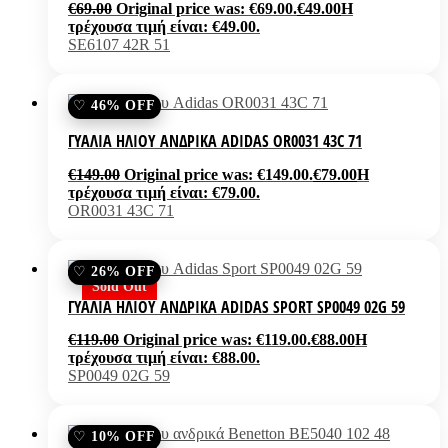
€
69.00
Original price was: €69.00.
€
49.00
Η
τρέχουσα τιμή είναι: €49.00.
SE6107 42R 51
46% OFF
ΓΥΑΛΙΆ ΗΛΊΟΥ ΑΝΔΡΙΚΆ ADIDAS OR0031 43C 71
€
149.00
Original price was: €149.00.
€
79.00
Η
τρέχουσα τιμή είναι: €79.00.
OR0031 43C 71
26% OFF
Sold Out
ΓΥΑΛΙΆ ΗΛΊΟΥ ΑΝΔΡΙΚΆ ADIDAS SPORT SP0049 02G 59
€
119.00
Original price was: €119.00.
€
88.00
Η
τρέχουσα τιμή είναι: €88.00.
SP0049 02G 59
10% OFF