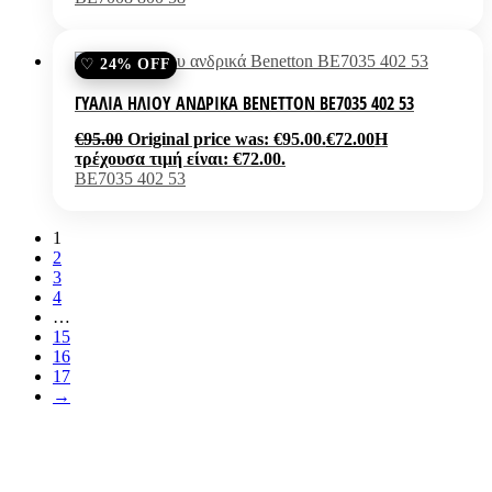
24% OFF
ΓΥΑΛΙΆ ΗΛΊΟΥ ΑΝΔΡΙΚΆ BENETTON BE7035 402 53
€
95.00
Original price was: €95.00.
€
72.00
Η
τρέχουσα τιμή είναι: €72.00.
BE7035 402 53
1
2
3
4
…
15
16
17
→
Σκουλαρίκια