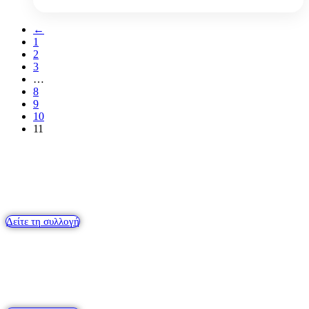
←
1
2
3
…
8
9
10
11
Σκουλαρίκια
Δείτε τη συλλογή
Κολιέ