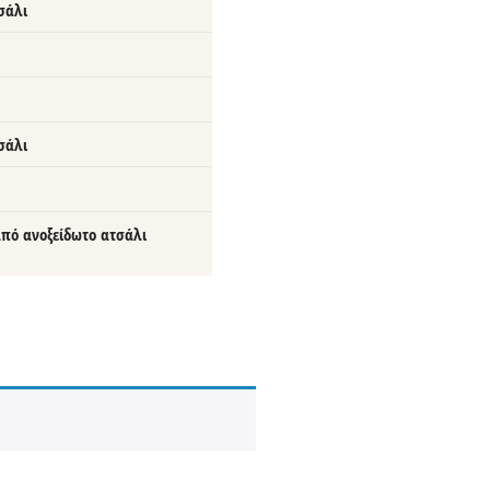
σάλι
σάλι
πό ανοξείδωτο ατσάλι