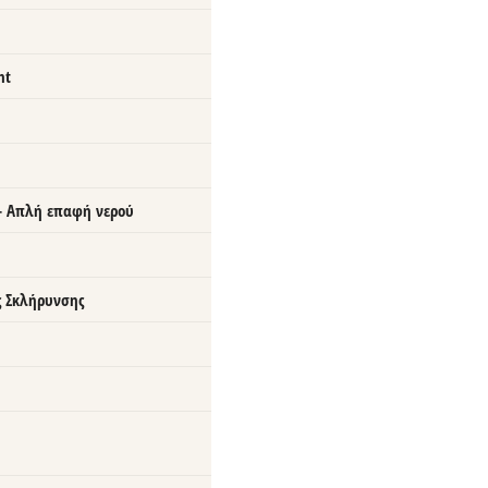
nt
 – Απλή επαφή νερού
ς Σκλήρυνσης