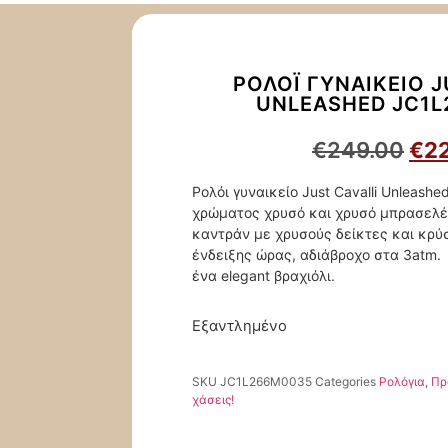
ΡΟΛΌΙ ΓΥΝΑΙΚΕΊΟ J
UNLEASHED JC1
€
249.00
€
2
Ρολόι γυναικείο Just Cavalli Unleash
χρώματος χρυσό και χρυσό μπρασελέ.
καντράν με χρυσούς δείκτες και κρύ
ένδειξης ώρας, αδιάβροχο στα 3atm.
ένα elegant βραχιόλι.
Εξαντλημένο
SKU
JC1L266M0035
Categories
Ρολόγια
,
Πρ
χάσεις!