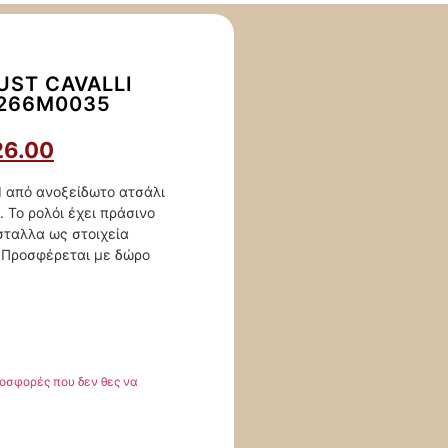
UST CAVALLI
L266M0035
26.00
ed από ανοξείδωτο ατσάλι
 Το ρολόι έχει πράσινο
σταλλα ως στοιχεία
 Προσφέρεται με δώρο
οσφορές που δεν θες να