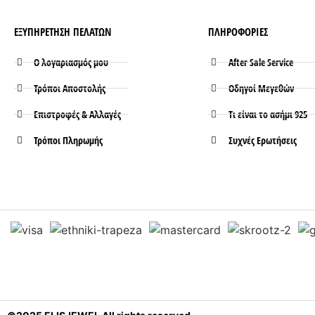
ΕΞΥΠΗΡΕΤΗΣΗ ΠΕΛΑΤΩΝ
ΠΛΗΡΟΦΟΡΙΕΣ
Ο λογαριασμός μου
After Sale Service
Τρόποι Aποστολής
Οδηγοί Μεγεθών
Επιστροφές & Αλλαγές
Τι είναι το ασήμι 925
Τρόποι Πληρωμής
Συχνές Ερωτήσεις