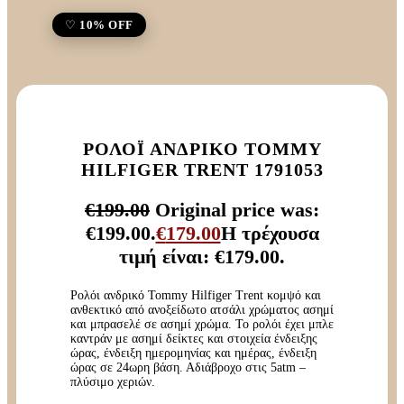
10% OFF
ΡΟΛΌΙ ΑΝΔΡΙΚΌ TOMMY
HILFIGER TRENT 1791053
€
199.00
Original price was:
€199.00.
€
179.00
Η τρέχουσα
τιμή είναι: €179.00.
Ρολόι ανδρικό Tommy Hilfiger Trent κομψό και
ανθεκτικό από ανοξείδωτο ατσάλι χρώματος ασημί
και μπρασελέ σε ασημί χρώμα. Το ρολόι έχει μπλε
καντράν με ασημί δείκτες και στοιχεία ένδειξης
ώρας, ένδειξη ημερομηνίας και ημέρας, ένδειξη
ώρας σε 24ωρη βάση. Αδιάβροχο στις 5atm –
πλύσιμο χεριών.