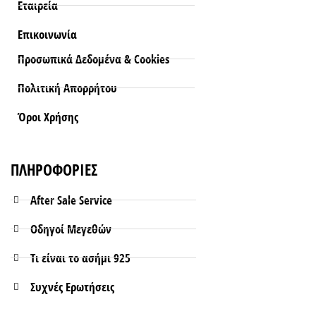
Εταιρεία
Επικοινωνία
Προσωπικά Δεδομένα & Cookies
Πολιτική Απορρήτου
Όροι Xρήσης
ΠΛΗΡΟΦΟΡΙΕΣ
After Sale Service
Οδηγοί Μεγεθών
Τι είναι το ασήμι 925
Συχνές Ερωτήσεις