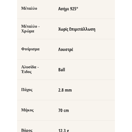
Ασήμι 925°
Μέταλλο
Μέταλλο -
Χωρίς Επιμετάλλωση
Χρώμα
Λουστρέ
Φινίρισμα
Αλυσίδα -
Ball
Έιδος
2.8 mm
Πάχος
70 cm
Μήκος
12.3 g
Βάρος