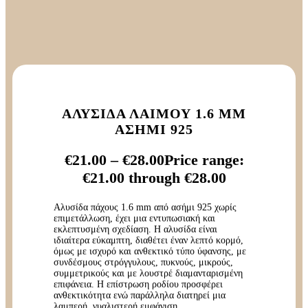
ΑΛΥΣΊΔΑ ΛΑΙΜΟΎ 1.6 MM
ΑΣΉΜΙ 925
€
21.00
–
€
28.00
Price range:
€21.00 through €28.00
Αλυσίδα πάχους 1.6 mm από ασήμι 925 χωρίς
επιμετάλλωση, έχει μια εντυπωσιακή και
εκλεπτυσμένη σχεδίαση. Η αλυσίδα είναι
ιδιαίτερα εύκαμπτη, διαθέτει έναν λεπτό κορμό,
όμως με ισχυρό και ανθεκτικό τύπο ύφανσης, με
συνδέσμους στρόγγυλους, πυκνούς, μικρούς,
συμμετρικούς και με λουστρέ διαμανταρισμένη
επιφάνεια. Η επίστρωση ροδίου προσφέρει
ανθεκτικότητα ενώ παράλληλα διατηρεί μια
λαμπερή, γυαλιστερή εμφάνιση.