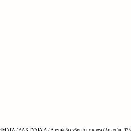
ΉΜΑΤΑ
/
ΔΑΧΤΥΛΊΔΙΑ
/ Δαχτυλίδι ανδρικό με κορνεόλη ασήμι 925