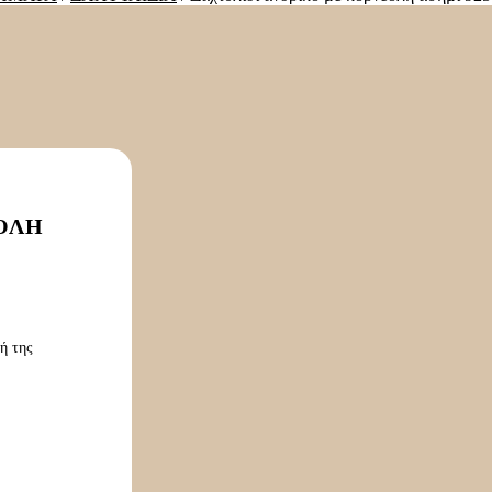
ΌΛΗ
ή της