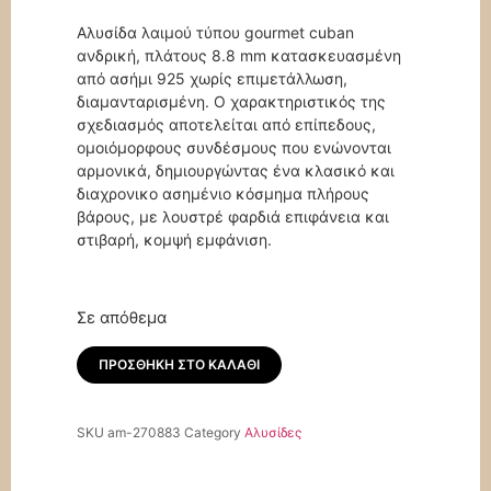
Αλυσίδα λαιμού τύπου gourmet cuban
ανδρική, πλάτους 8.8 mm κατασκευασμένη
από ασήμι 925 χωρίς επιμετάλλωση,
διαμανταρισμένη. Ο χαρακτηριστικός της
σχεδιασμός αποτελείται από επίπεδους,
ομοιόμορφους συνδέσμους που ενώνονται
αρμονικά, δημιουργώντας ένα κλασικό και
διαχρονικο ασημένιο κόσμημα πλήρους
βάρους, με λουστρέ φαρδιά επιφάνεια και
στιβαρή, κομψή εμφάνιση.
Σε απόθεμα
Ασημένια
ΠΡΟΣΘΉΚΗ ΣΤΟ ΚΑΛΆΘΙ
925
ανδρική
αλυσίδα
λαιμού
SKU
am-270883
Category
Αλυσίδες
8.8
mm
gourmet