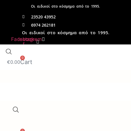
Μετάβαση
Οι ειδικοί στο κόσμημα από το 1995.
στο
23520 43952
περιεχόμενο
6974 262181
Οι ειδικοί στο κόσμημα από το 1995.
Facebook-
Instagram
f
0
Cart
€
0.00
ΓΥΑΛΙΑ ΗΛΙΟΥ
SALES UP TO -50%
0