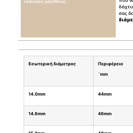
ιδανικού μεγέθους :
δάχτυ
σας δ
διάμε
Εσωτερική διάμετρος
Περιφέρεια
`mm
14.0mm
44mm
14.6mm
46mm