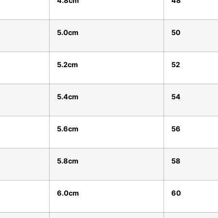
4.8cm
48
5.0cm
50
5.2cm
52
5.4cm
54
5.6cm
56
5.8cm
58
6.0cm
60