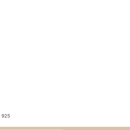
ι 925