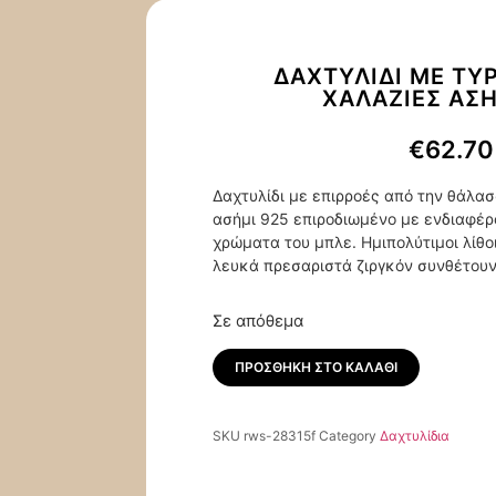
ΔΑΧΤΥΛΊΔΙ ΜΕ ΤΥ
ΧΑΛΑΖΊΕΣ ΑΣΉ
€
62.70
Δαχτυλίδι με επιρροές από την θάλ
ασήμι 925 επιροδιωμένο με ενδιαφέρ
χρώματα του μπλε. Ημιπολύτιμοι λίθο
λευκά πρεσαριστά ζιργκόν συνθέτουν
Σε απόθεμα
ΠΡΟΣΘΉΚΗ ΣΤΟ ΚΑΛΆΘΙ
SKU
rws-28315f
Category
Δαχτυλίδια