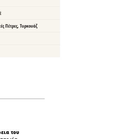
έ
τές Πέτρες, Τυρκουάζ
εια του
τας μία