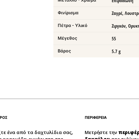
Επιροδίωση
Φινίρισμα
Ζαγρέ, Λουστρ
Πέτρα - Υλικό
Ζιργκόν, Ορυκ
Μέγεθος
55
Βάρος
5.7 g
ΡΟΣ
ΠΕΡΙΦΕΡΕΙΑ
ξτε ένα από τα δαχτυλίδια σας,
Μετρήστε την
περιφέρ
α εφαρμόζει ευχάριστα στο
δαχτύλου
σας τυλίγον