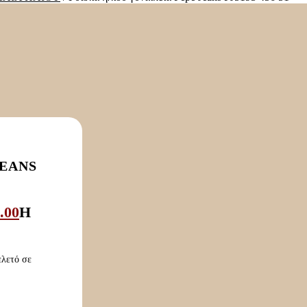
JEANS
.00
Η
ελετό σε