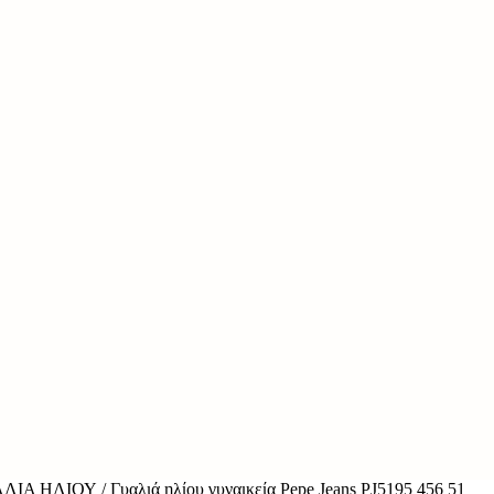
ΑΛΙΆ ΗΛΊΟΥ
/ Γυαλιά ηλίου γυναικεία Pepe Jeans PJ5195 456 51