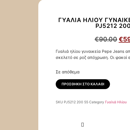
ΓΥΑΛΙΆ ΗΛΊΟΥ ΓΥΝΑΙΚ
PJ5212 20
€
90.00
€
5
Γυαλιά ηλίου γυναικεία Pepe Jeans α
σκελετό σε ροζ απόχρωση. Οι φακοί 
Σε απόθεμα
ΠΡΟΣΘΉΚΗ ΣΤΟ ΚΑΛΆΘΙ
SKU
PJ5212 200 55
Category
Γυαλιά Ηλίου