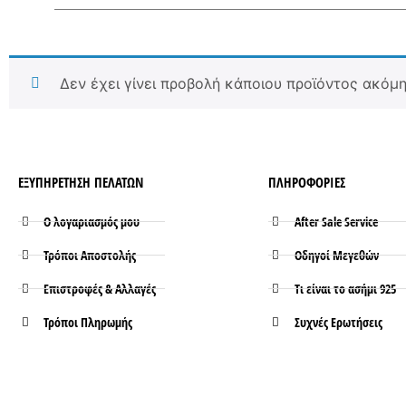
Δεν έχει γίνει προβολή κάποιου προϊόντος ακόμη
ΕΞΥΠΗΡΕΤΗΣΗ ΠΕΛΑΤΩΝ
ΠΛΗΡΟΦΟΡΙΕΣ
Ο λογαριασμός μου
After Sale Service
Τρόποι Aποστολής
Οδηγοί Μεγεθών
Επιστροφές & Αλλαγές
Τι είναι το ασήμι 925
Τρόποι Πληρωμής
Συχνές Ερωτήσεις