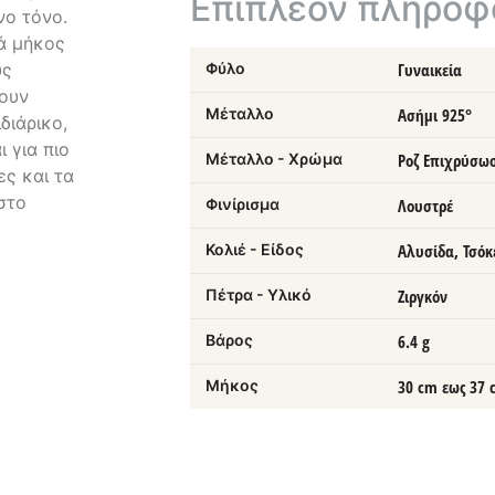
Επιπλέον πληροφ
νο τόνο.
τά μήκος
ύς
Φύλο
Γυναικεία
τουν
Μέταλλο
Ασήμι 925°
διάρικο,
 για πιο
Μέταλλο - Χρώμα
Ροζ Επιχρύσω
ες και τα
στο
Φινίρισμα
Λουστρέ
Κολιέ - Είδος
Αλυσίδα, Τσόκ
Πέτρα - Υλικό
Ζιργκόν
Βάρος
6.4 g
Μήκος
30 cm εως 37 