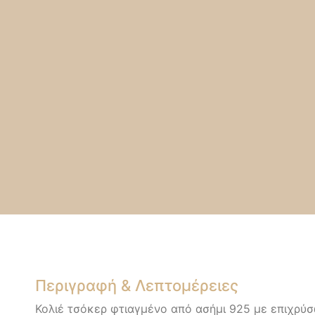
Περιγραφή & Λεπτομέρειες
Κολιέ τσόκερ φτιαγμένο από ασήμι 925 με επιχρύ