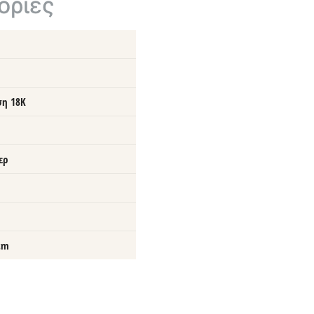
ορίες
ση 18Κ
ερ
cm