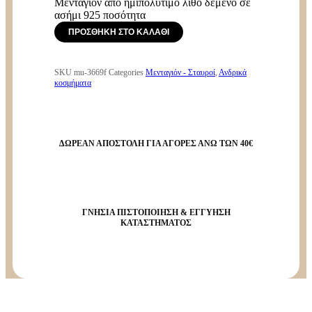
Μενταγιόν από ημιπολύτιμο λίθο δεμένο σε
ασήμι 925 ποσότητα
ΠΡΟΣΘΉΚΗ ΣΤΟ ΚΑΛΆΘΙ
SKU
mu-3669f
Categories
Μενταγιόν - Σταυροί
,
Ανδρικά
κοσμήματα
ΔΩΡΕΑΝ ΑΠΟΣΤΟΛΗ ΓΙΑ ΑΓΟΡΕΣ ΑΝΩ ΤΩΝ 40€
ΓΝΗΣΙΑ ΠΙΣΤΟΠΟΙΗΣΗ & ΕΓΓΥΗΣΗ
ΚΑΤΑΣΤΗΜΑΤΟΣ