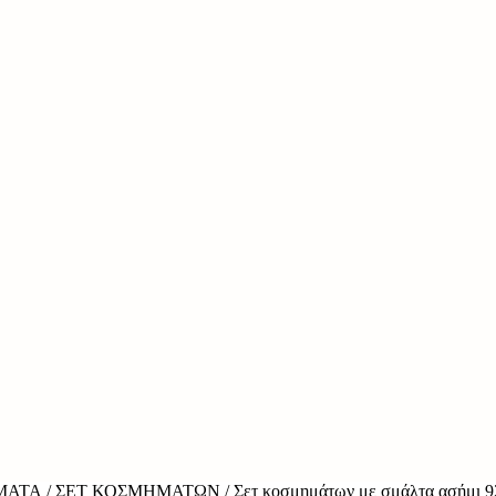
ΜΑΤΑ
/
ΣΕΤ ΚΟΣΜΗΜΆΤΩΝ
/ Σετ κοσμημάτων με σμάλτα ασήμι 9