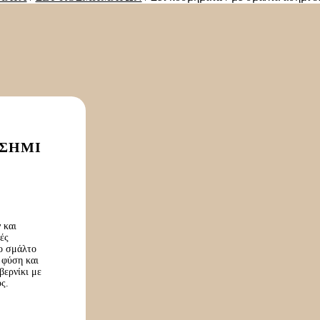
ΑΣΉΜΙ
 και
ές
ο σμάλτο
 φύση και
βερνίκι με
ς.