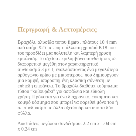
Περιγραφή & Λεπτομέρειες
Βραχιόλι, αλυσίδα τύπου figaro , πλάτους 10.4 mm
από ασήμι 925 με επιμετάλλωση χρυσού Κ18 που
του προσδίδει μια πολυτελή και λαμπερή χρυσή
εμφάνιση. Το σχέδιο περιλαμβάνει συνδέσμους σε
διαφορετικά μεγέθη στον χαρακτηριστικό
συνδυασμό 3 με 1, εναλλάσσοντας ένα μεγαλύτερο
ορθογώνιο κρίκο με μικρότερους, που δημιουργούν
μια κομψή, ισορροπημένη κλασική σύνθεση με
επίπεδη επιφάνεια. Το βραχιόλι διαθέτει κούμπωμα
τύπου “καβουράκι” για ασφάλεια και εύκολη
χρήση. Πρόκειται για ένα διαχρονικό, εύκαμπτο και
κομψό κόσμημα που μπορεί να φορεθεί μόνο του ή
σε συνδυασμό με άλλα αξεσουάρ και από τα δύο
φύλλα.
Διαστάσεις μεγάλου συνδέσμου: 2.2 cm x 1.04 cm
x 0.24 cm