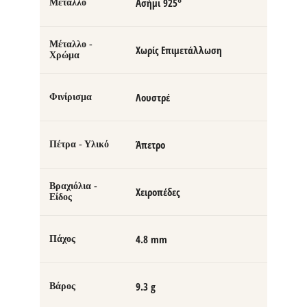
Ασήμι 925°
Μέταλλο
Μέταλλο -
Χωρίς Επιμετάλλωση
Χρώμα
Λουστρέ
Φινίρισμα
Άπετρο
Πέτρα - Υλικό
Βραχιόλια -
Χειροπέδες
Είδος
4.8 mm
Πάχος
9.3 g
Βάρος