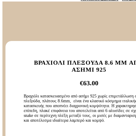
ΒΡΑΧΙΌΛΙ ΠΛΕΞΟΎΔΑ 8.6 MM 
ΑΣΉΜΙ 925
€
63.00
Βραχιόλι κατασκευασμένο από ασήμι 925 χωρίς επιμετάλλωση 
πλεξούδα, πλάτους 8.6mm, είναι ένα κλασικό κόσμημα ιταλική
κατασκευής που αποπνέει διαχρονική κομψότητα. Η χαρακτηρη
επίπεδη, πλακέ επιφάνεια του αποτελείται από 6 αλυσίδες σε σχ
snake σε περίτεχνη πλέξη μεταξύ τους, οι μισές με διαμανταρι
και αποτέλεσμα ιδιαίτερα λαμπερό και κομψό.