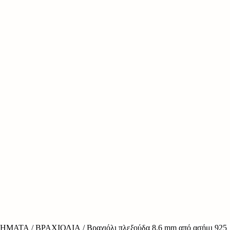
ΉΜΑΤΑ
/
ΒΡΑΧΙΌΛΙΑ
/ Βραχιόλι πλεξούδα 8.6 mm από ασήμι 925