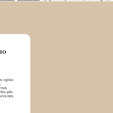
ΑΠΌ
σε σχέδιο
ς
στική
έδιο φίδι-
σμένη όψη