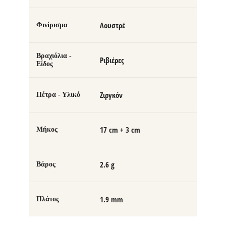
Λουστρέ
Φινίρισμα
Βραχιόλια -
Ριβιέρες
Είδος
Ζιργκόν
Πέτρα - Υλικό
17 cm + 3 cm
Μήκος
2.6 g
Βάρος
1.9 mm
Πλάτος