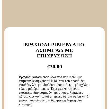
ΒΡΑΧΙΌΛΙ ΡΙΒΙΈΡΑ ΑΠΌ
ΑΣΉΜΙ 925 ΜΕ
ΕΠΙΧΡΎΣΩΣΗ
€
30.00
Βραχιόλι κατασκευασμένο από ασήμι 925 με
επιμετάλλωση χρυσού Κ18, που του προσδίδει
επιπλέον λάμψη, διαθέτει κλασικό, κομψό σχέδιο
τύπου ριβιέρα- tennis. Έχει μια λεπτή petit
επιφάνεια διακοσμημένη με μικρές, λαμπερές
πέτρες ζιργκόν, τοποθετημένες σε μία σειρά κατά
μήκος, που δίνουν μια διακριτική λάμψη στο
κόσμημα.