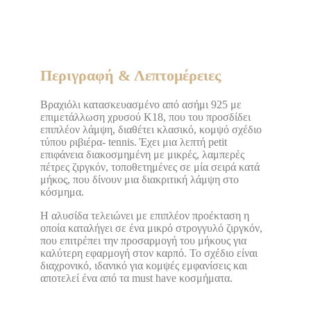
Περιγραφή & Λεπτομέρειες
Βραχιόλι κατασκευασμένο από ασήμι 925 με
επιμετάλλωση χρυσού Κ18, που του προσδίδει
επιπλέον λάμψη, διαθέτει κλασικό, κομψό σχέδιο
τύπου ριβιέρα- tennis. Έχει μια λεπτή petit
επιφάνεια διακοσμημένη με μικρές, λαμπερές
πέτρες ζιργκόν, τοποθετημένες σε μία σειρά κατά
μήκος, που δίνουν μια διακριτική λάμψη στο
κόσμημα.
Η αλυσίδα τελειώνει με επιπλέον προέκταση η
οποία καταλήγει σε ένα μικρό στρογγυλό ζιργκόν,
που επιτρέπει την προσαρμογή του μήκους για
καλύτερη εφαρμογή στον καρπό. Το σχέδιο είναι
διαχρονικό, ιδανικό για κομψές εμφανίσεις και
αποτελεί ένα από τα must have κοσμήματα.