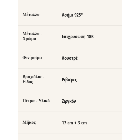
Ασήμι 925°
Μέταλλο
Μέταλλο -
Επιχρύσωση 18Κ
Χρώμα
Λουστρέ
Φινίρισμα
Βραχιόλια -
Ριβιέρες
Είδος
Ζιργκόν
Πέτρα - Υλικό
17 cm + 3 cm
Μήκος