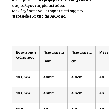
Μετρήστε την
περιφέρεια του δαχτύλου
σας τυλίγοντας μία μεζούρα.
Μην ξεχάσετε να μετρήσετε επίσης την
περιφέρεια της άρθρωσης
.
Εσωτερική
Περιφέρεια
Περιφέρεια
Μέγε
διάμετρος
`mm
cm
14.0mm
44mm
4.4cm
44
14.6mm
46mm
4.6cm
46