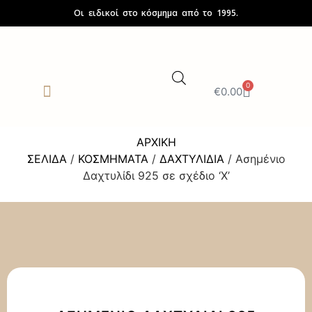
Οι ειδικοί στο κόσμημα από το 1995.
0
€
0.00
ΓΥΑΛΙΑ ΗΛΙΟΥ
SALES UP TO -50%
ΑΡΧΙΚΉ
ΣΕΛΊΔΑ
/
ΚΟΣΜΉΜΑΤΑ
/
ΔΑΧΤΥΛΊΔΙΑ
/ Ασημένιο
Δαχτυλίδι 925 σε σχέδιο ‘Χ’