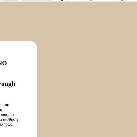
ΝΟ
hrough
ρυσού
τή
ρους, με
ια αίσθηση
 πλήρως,