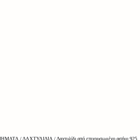
ΜΉΜΑΤΑ
/
ΔΑΧΤΥΛΊΔΙΑ
/ Δαχτυλίδι από επιχρυσωμένο ασήμι 925