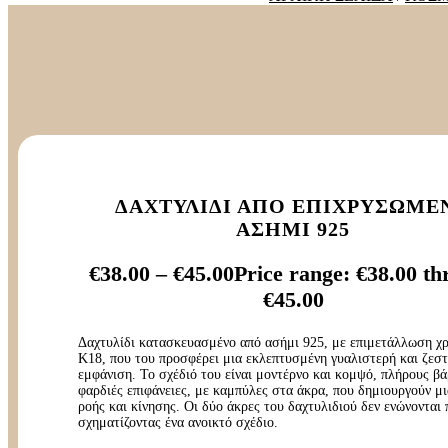
ΔΑΧΤΥΛΊΔΙ ΑΠΌ ΕΠΙΧΡΥΣΩΜΈ
ΑΣΉΜΙ 925
€
38.00
–
€
45.00
Price range: €38.00 t
€45.00
Δαχτυλίδι κατασκευασμένο από ασήμι 925, με επιμετάλλωση χ
Κ18, που του προσφέρει μια εκλεπτυσμένη γυαλιστερή και ζεσ
εμφάνιση. Το σχέδιό του είναι μοντέρνο και κομψό, πλήρους βά
φαρδιές επιφάνειες, με καμπύλες στα άκρα, που δημιουργούν μ
ροής και κίνησης. Οι δύο άκρες του δαχτυλιδιού δεν ενώνονται
σχηματίζοντας ένα ανοικτό σχέδιο.